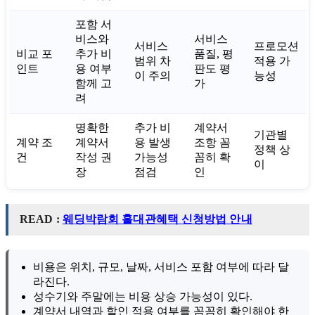
포함 서
비스와
서비스
서비스
프로모션
비교 포
추가 비
품질, 평
범위 차
적용 가
인트
용 여부
판도 평
이 주의
능성
함께 고
가
려
명확한
추가 비
계약서
기관별
계약 조
계약서
용 발생
조항 꼼
정책 상
건
작성 권
가능성
꼼히 확
이
장
점검
인
READ :
웨딩박람회 홀대관혜택 신청방법 안내
비용은 위치, 규모, 날짜, 서비스 포함 여부에 따라 달
라진다.
성수기와 주말에는 비용 상승 가능성이 있다.
계약서 내역과 할인 적용 여부를 꼼꼼히 확인해야 한