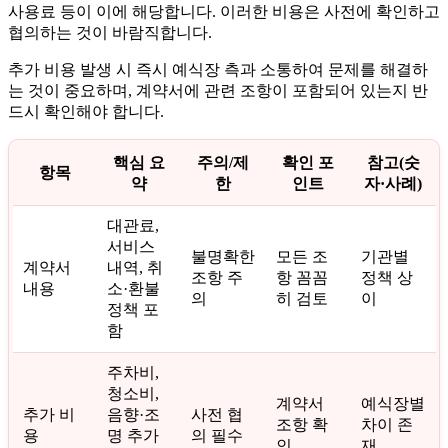
사용료 등이 이에 해당합니다. 이러한 비용은 사전에 확인하고
협의하는 것이 바람직합니다.
추가 비용 발생 시 즉시 예식장 측과 소통하여 문제를 해결하
는 것이 중요하며, 계약서에 관련 조항이 포함되어 있는지 반
드시 확인해야 합니다.
핵심 요
주의/제
확인 포
참고(숫
항목
약
한
인트
자·사례)
대관료,
서비스
불명확한
모든 조
기관별
계약서
내역, 취
조항 주
항 꼼꼼
정책 상
내용
소·환불
의
히 검토
이
정책 포
함
주차비,
청소비,
계약서
예식장별
추가 비
음향·조
사전 협
조항 확
차이 존
용
명 추가
의 필수
인
재